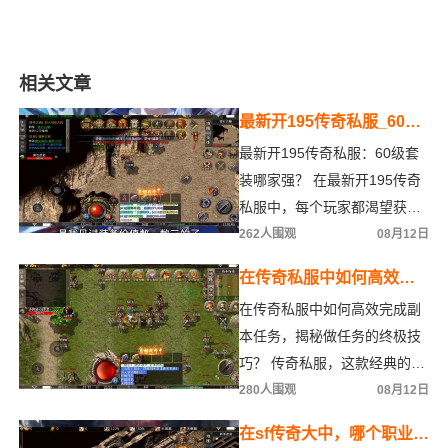
相关文章
最新开195传奇私服_60级
套装哪家强？
最新开195传奇私服：60级套
装哪家强？ 在最新开195传奇
私服中，每个玩家都渴望获取
最强的装备来提升角色的实
262人围观
08月12日
力。而60级套装作为中级装备
在传奇私服中如何高效完
成副本任务，揭秘做任务
在传奇私服中如何高效完成副
的终极技巧？
本任务，揭秘做任务的终极技
巧？ 传奇私服，这款经典的角
色扮演游戏，以其独特的副本
280人围观
08月12日
任务系统吸引了无数玩家
在sf传奇大中，哪个职业以