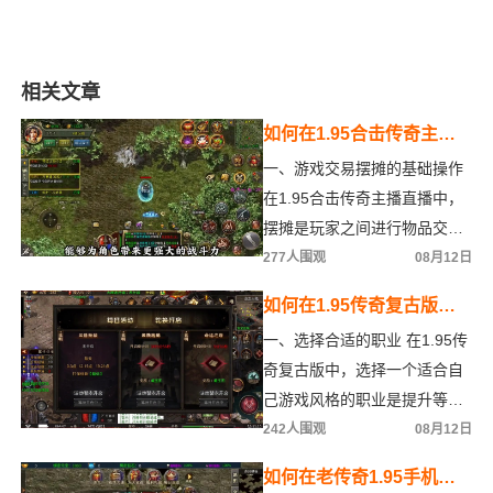
相关文章
如何在1.95合击传奇主播
直播中有效进行游戏交易
一、游戏交易摆摊的基础操作
摆摊提升收益
在1.95合击传奇主播直播中，
摆摊是玩家之间进行物品交易
的重要方式。玩家需要找到合
277人围观
08月12日
适的摆摊地点，通常选
如何在1.95传奇复古版中
有效提升角色等级？
一、选择合适的职业 在1.95传
奇复古版中，选择一个适合自
己游戏风格的职业是提升等级
的第一步。每个职业都有其独
242人围观
08月12日
特的技能和成长路径，
如何在老传奇1.95手机版