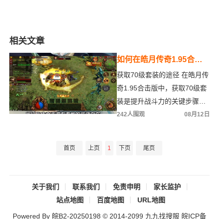
相关文章
如何在皓月传奇1.95合击
版中获取并升级70级套装
获取70级套装的途径 在皓月传
提升战斗力
奇1.95合击版中，获取70级套
装是提升战斗力的关键步骤。
以下是几种主要的获取方式：
242人围观
08月12日
击败高级怪物：游戏中
首页
上页
1
下页
尾页
关于我们
联系我们
免责申明
家长监护
站点地图
百度地图
URL地图
Powered By 皖B2-20250198 © 2014-2099
九九找搜服
皖ICP备