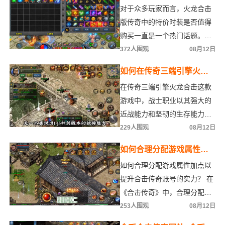
版传奇_特价时装值得购买
对于众多玩家而言，火龙合击
吗？
版传奇中的特价时装是否值得
购买一直是一个热门话题。在
这篇攻略中，我们将深入探讨
372人围观
08月12日
这个问题，并为您提供全
如何在传奇三端引擎火龙
合击中最大化游戏战士职
在传奇三端引擎火龙合击这款
业的战斗潜力？
游戏中，战士职业以其强大的
近战能力和坚韧的生存能力而
备受玩家喜爱。本文将详细介
229人围观
08月12日
绍如何最大化战士职业的
如何合理分配游戏属性加
点以提升合击传奇账号的
如何合理分配游戏属性加点以
实力？
提升合击传奇账号的实力？ 在
《合击传奇》中，合理分配游
戏属性加点是提升账号实力的
253人围观
08月12日
关键之一。正确的加点方