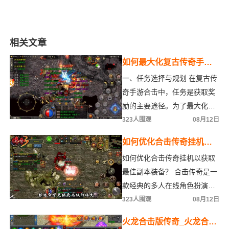
相关文章
如何最大化复古传奇手游
合击中的任务奖励获取效
一、任务选择与规划 在复古传
率？
奇手游合击中，任务是获取奖
励的主要途径。为了最大化奖
励获取效率，玩家首先需要对
323人围观
08月12日
任务进行合理选择与规
如何优化合击传奇挂机以
获取最佳副本装备？
如何优化合击传奇挂机以获取
最佳副本装备？ 合击传奇是一
款经典的多人在线角色扮演游
戏，挂机是许多玩家在游戏中
323人围观
08月12日
获取装备和经验的主要方
火龙合击版传奇_火龙合击