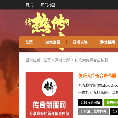
首页
热门标签
首页
游戏查看
游戏攻略
游戏新闻
当前位置 :
首页
>
游戏专题
仿盛大传奇合击私服
仿盛大传奇合击私服
九九找搜服(99zhao
一体的九九找私服，以做
1.80传奇网站
迷失传
1.95连击版本传奇
1.