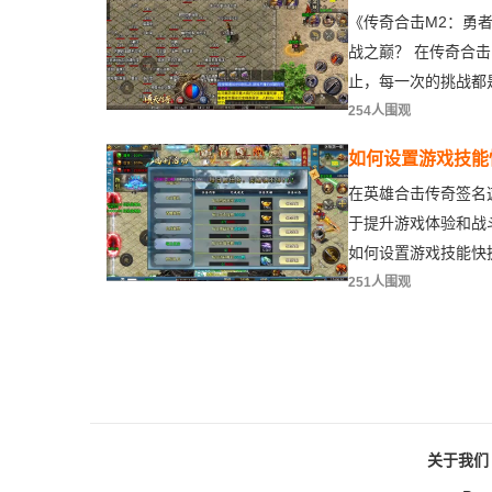
极挑战之巅？
《传奇合击M2：勇
战之巅？ 在传奇合
止，每一次的挑战都
254人围观
如何设置游戏技能
名体验
在英雄合击传奇签名
于提升游戏体验和战
如何设置游戏技能快
251人围观
关于我们