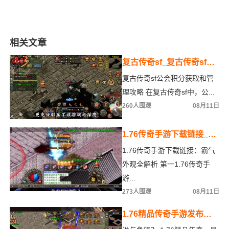
相关文章
复古传奇sf_复古传奇sf公
会积分如何获取和管理？
复古传奇sf公会积分获取和管
理攻略 在复古传奇sf中，公...
260人围观
08月11日
1.76传奇手游下载链接_霸
气外观全解析？
1.76传奇手游下载链接：霸气
外观全解析 第一1.76传奇手
游...
273人围观
08月11日
1.76精品传奇手游发布
网，刺客职业强势来袭，